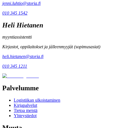
jenni.luhtio@storia.fi
010 345 1542
Heli
Hietanen
myyntiassistentti
Kirjastot, oppilaitokset ja jälleenmyyjät (sopimusasiat)
heli.hietanen@storia.fi
010 345 1211
Palvelumme
Logistiikan ulkoistaminen
Kirjapalvelut
Tietoa meistä
Yhteystiedot
Muuta