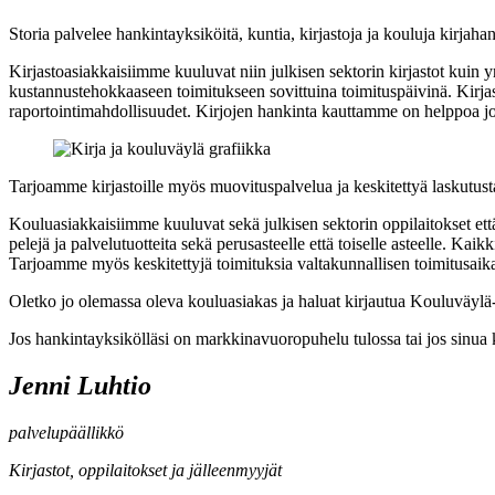
Storia palvelee hankintayksiköitä, kuntia, kirjastoja ja kouluja kirjah
Kirjastoasiakkaisiimme kuuluvat niin julkisen sektorin kirjastot kuin y
kustannustehokkaaseen toimitukseen sovittuina toimituspäivinä. Kirjast
raportointimahdollisuudet. Kirjojen hankinta kauttamme on helppoa jok
Tarjoamme kirjastoille myös muovituspalvelua ja keskitettyä laskutust
Kouluasiakkaisiimme kuuluvat sekä julkisen sektorin oppilaitokset että
pelejä ja palvelutuotteita sekä perusasteelle että toiselle asteelle. Ka
Tarjoamme myös keskitettyjä toimituksia valtakunnallisen toimitusaika
Oletko jo olemassa oleva kouluasiakas ja haluat kirjautua Kouluväy
Jos hankintayksikölläsi on markkinavuoropuhelu tulossa tai jos sinua 
Jenni
Luhtio
palvelupäällikkö
Kirjastot, oppilaitokset ja jälleenmyyjät