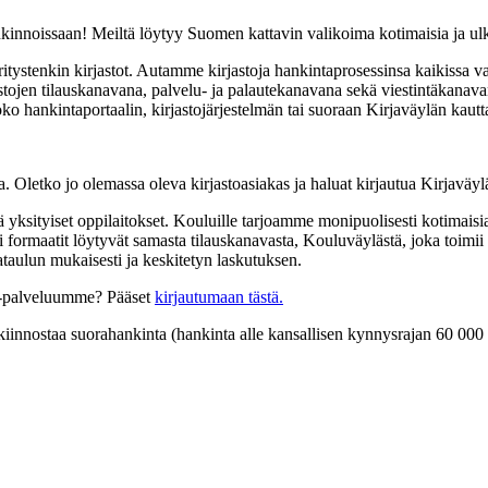
ankinnoissaan! Meiltä löytyy Suomen kattavin valikoima kotimaisia ja ulk
ritystenkin kirjastot. Autamme kirjastoja hankintaprosessinsa kaikissa v
ojen tilauskanavana, palvelu- ja palautekanavana sekä viestintäkanavana
o hankintaportaalin, kirjastojärjestelmän tai suoraan Kirjaväylän kautt
a. Oletko jo olemassa oleva kirjastoasiakas ja haluat kirjautua Kirjav
 yksityiset oppilaitokset. Kouluille tarjoamme monipuolisesti kotimaisia 
ikki formaatit löytyvät samasta tilauskanavasta, Kouluväylästä, joka toim
taulun mukaisesti ja keskitetyn laskutuksen.
lä-palveluumme? Pääset
kirjautumaan tästä.
kiinnostaa suorahankinta (hankinta alle kansallisen kynnysrajan 60 000 