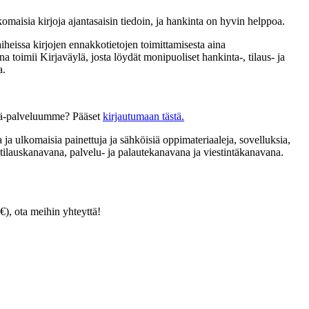
omaisia kirjoja ajantasaisin tiedoin, ja hankinta on hyvin helppoa.
aiheissa kirjojen ennakkotietojen toimittamisesta aina
 toimii Kirjaväylä, josta löydät monipuoliset hankinta-, tilaus- ja
a.
äylä-palveluumme? Pääset
kirjautumaan tästä.
ja ulkomaisia painettuja ja sähköisiä oppimateriaaleja, sovelluksia,
ii tilauskanavana, palvelu- ja palautekanavana ja viestintäkanavana.
€), ota meihin yhteyttä!