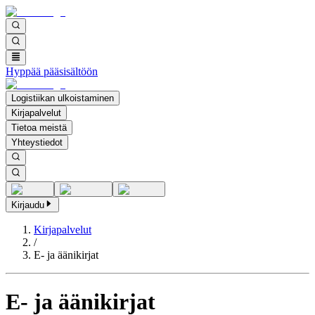
Hyppää pääsisältöön
Logistiikan ulkoistaminen
Kirjapalvelut
Tietoa meistä
Yhteystiedot
Kirjaudu
Kirjapalvelut
/
E- ja äänikirjat
E- ja äänikirjat