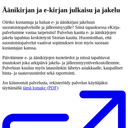
Äänikirjan ja e-kirjan julkaisu ja jakelu
Oletko kustantaja ja haluat e- ja äänikirjasi jakeluun
suoratoistopalveluille ja jälleenmyyjille? Siinä tapauksessa eKirja-
palvelumme vastaa tarpeisiisi! Palvelun kautta e- ja äänikirjojen
jakelu tapahtuu keskitetysti Storian kautta. Huomioithan, että
suoratoistopalvelut vaativat sopimuksen teon myös suoraan
kustantajan kanssa.
Päivitämme e- ja äänikirjojen tuotetiedot ja niissä tapahtuvat
muutokset joka arkipäivä jakelu- ja jälleenmyyntiverkostollemme.
Palveluun kuuluu myös latauslinkin lähetys asiakkaalle, kaupalliset
hinta- ja saatavuustiedot sekä raportointi.
Jos kiinnostuit palvelusta, rekisteröidy palvelun käyttäjäksi
täyttämällä
tämä lomake (PDF)