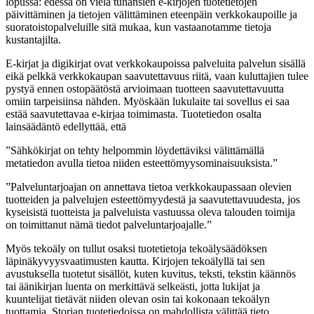
lopussa: edessä on vielä tuhansien e-kirjojen tuotetietojen
päivittäminen ja tietojen välittäminen eteenpäin verkkokaupoille ja
suoratoistopalveluille sitä mukaa, kun vastaanotamme tietoja
kustantajilta.
E-kirjat ja digikirjat ovat verkkokaupoissa palveluita palvelun sisällä
eikä pelkkä verkkokaupan saavutettavuus riitä, vaan kuluttajien tulee
pystyä ennen ostopäätöstä arvioimaan tuotteen saavutettavuutta
omiin tarpeisiinsa nähden. Myöskään lukulaite tai sovellus ei saa
estää saavutettavaa e-kirjaa toimimasta. Tuotetiedon osalta
lainsäädäntö edellyttää, että
”Sähkökirjat on tehty helpommin löydettäviksi välittämällä
metatiedon avulla tietoa niiden esteettömyysominaisuuksista.”
”Palveluntarjoajan on annettava tietoa verkkokaupassaan olevien
tuotteiden ja palvelujen esteettömyydestä ja saavutettavuudesta, jos
kyseisistä tuotteista ja palveluista vastuussa oleva talouden toimija
on toimittanut nämä tiedot palveluntarjoajalle.”
Myös tekoäly on tullut osaksi tuotetietoja tekoälysäädöksen
läpinäkyvyysvaatimusten kautta. Kirjojen tekoälyllä tai sen
avustuksella tuotetut sisällöt, kuten kuvitus, teksti, tekstin käännös
tai äänikirjan luenta on merkittävä selkeästi, jotta lukijat ja
kuuntelijat tietävät niiden olevan osin tai kokonaan tekoälyn
tuottamia. Storian tuotetiedoissa on mahdollista välittää tieto