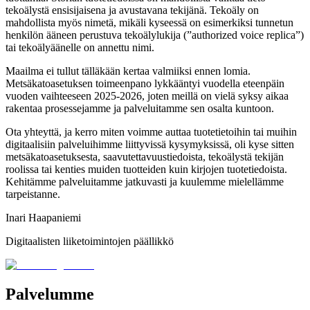
tekoälystä ensisijaisena ja avustavana tekijänä. Tekoäly on
mahdollista myös nimetä, mikäli kyseessä on esimerkiksi tunnetun
henkilön ääneen perustuva tekoälylukija (”authorized voice replica”)
tai tekoälyäänelle on annettu nimi.
Maailma ei tullut tälläkään kertaa valmiiksi ennen lomia.
Metsäkatoasetuksen toimeenpano lykkääntyi vuodella eteenpäin
vuoden vaihteeseen 2025-2026, joten meillä on vielä syksy aikaa
rakentaa prosessejamme ja palveluitamme sen osalta kuntoon.
Ota yhteyttä, ja kerro miten voimme auttaa tuotetietoihin tai muihin
digitaalisiin palveluihimme liittyvissä kysymyksissä, oli kyse sitten
metsäkatoasetuksesta, saavutettavuustiedoista, tekoälystä tekijän
roolissa tai kenties muiden tuotteiden kuin kirjojen tuotetiedoista.
Kehitämme palveluitamme jatkuvasti ja kuulemme mielellämme
tarpeistanne.
Inari Haapaniemi
Digitaalisten liiketoimintojen päällikkö
Palvelumme