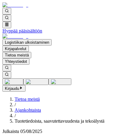
Hyppää pääsisältöön
Logistiikan ulkoistaminen
Kirjapalvelut
Tietoa meistä
Yhteystiedot
Kirjaudu
Tietoa meistä
/
Ajankohtaista
/
Tuotetiedoista, saavutettavuudesta ja tekoälystä
Julkaistu
05/08/2025