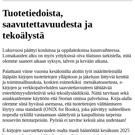
Tuotetiedoista,
saavutettavuudesta ja
tekoälystä
Lukuvuosi päättyi kouluissa ja oppilaitoksissa kuunvaihteessa.
Lomakauden alku on myös yrityksissä oiva tilaisuus tarkistella, mitä
olemme saaneet aikaan syksyn, talven ja kevään aikana.
Palattuani viime vuonna kesälomilta aloitin työt määrittelemällä
läjäpäin kirjojen tuotetietojen ylläpitoon ja jakeluun liittyviä kenttiä
ja toiminnallisuuksia, koskien esimerkiksi metsäkatoasetusta, e-
kirjojen ja verkkopalveluiden saavutettavuuteen tähtäävää
esteettömyysdirektiiviä sekä tekoälysäädöksiä. Näitä tarvitaan sekä
asiakkaidemme käyttöön että Storian omissa palveluissa. Kirja-alalla
olemme siinä hyvässä asemassa, että tuotetietojen välittämiseen
löytyy oma standardi (ONIX for Books), joka päivittyy suhteellisen
nopealla syklillä vastaamaan säätelystä ja kaupallisista tarpeista
nouseviin tietotarpeisiin. Pyörää ei tarvitse keksiä aina uudestaan!
E-kirjojen saavutettavuuden osalta maali häämöttää kesäkuun 2025